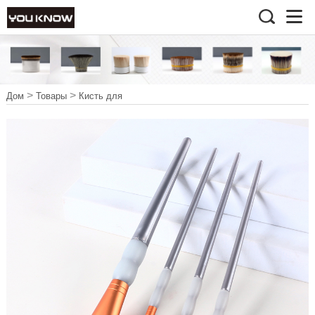
>
>
Дом
Товары
Кисть для
>
рисования
Акриловая кисть
>
Генделя
Противоскользящий
силиконовый чехол Series9